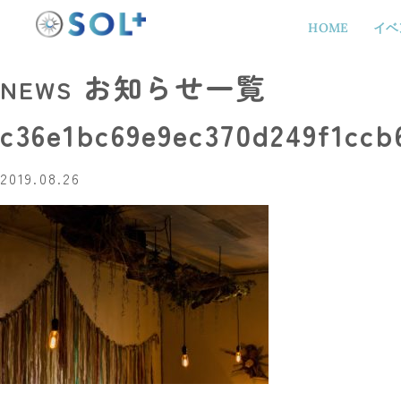
HOME
イベ
お知らせ一覧
NEWS
c36e1bc69e9ec370d249f1ccb
2019.08.26