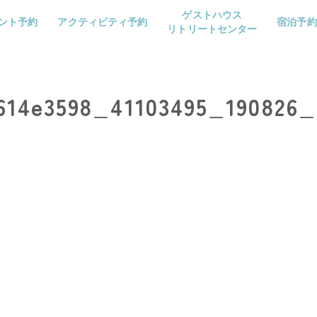
ゲストハウス
ント予約
アクティビティ予約
宿泊予約
リトリートセンター
614e3598_41103495_190826_