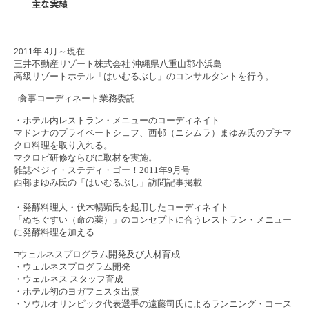
主な実績
年
月～現在
2011
4
三井不動産リゾート株式会社
沖縄県八重山郡小浜島
高級リゾートホテル「はいむるぶし」のコンサルタントを行う。
食事コーディネート業務委託
□
・ホテル内レストラン・メニューのコーディネイト
マドンナのプライベートシェフ、西邨（ニシムラ）まゆみ氏のプチマ
クロ料理を取り入れる。
マクロビ研修ならびに取材を実施。
雑誌ベジィ・ステディ・ゴー！2011年
月号
9
西邨まゆみ氏の「はいむるぶし」訪問記事掲載
・発酵料理人・伏木暢顕氏を起用したコーディネイト
「ぬちぐすい（命の薬）」のコンセプトに合うレストラン・メニュー
に発酵料理を加える
ウェルネスプログラム開発及び人材育成
□
・ウェルネスプログラム開発
・ウェルネス スタッフ育成
・ホテル初のヨガフェスタ出展
・ソウルオリンピック代表選手の遠藤司氏によるランニング・コース