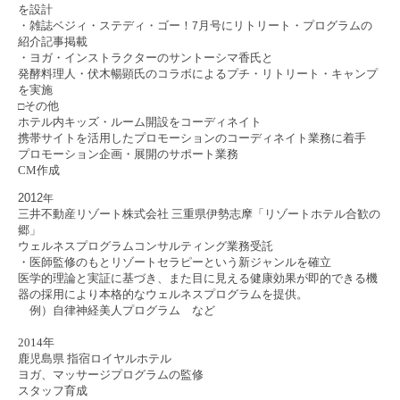
を設計
・雑誌ベジィ・ステディ・ゴー！
月号にリトリート・プログラムの
7
紹介記事掲載
・ヨガ・インストラクターのサントーシマ香氏と
発酵料理人・伏木暢顕氏のコラボによるプチ・リトリート・キャンプ
を実施
その他
□
ホテル内キッズ・ルーム開設をコーディネイト
携帯サイトを活用したプロモーションのコーディネイト業務に着手
プロモーション企画・展開のサポート業務
CM作成
2012
年
三井不動産リゾート株式会社 三重県伊勢志摩「リゾートホテル合歓の
郷」
ウェルネスプログラムコンサルティング業務受託
・医師監修のもとリゾートセラピーという新ジャンルを確立
医学的理論と実証に基づき、また目に見える健康効果が即的できる機
器の採用により本格的なウェルネスプログラムを提供。
例）自律神経美人プログラム など
2014年
鹿児島県 指宿ロイヤルホテル
ヨガ、マッサージプログラムの監修
スタッフ育成