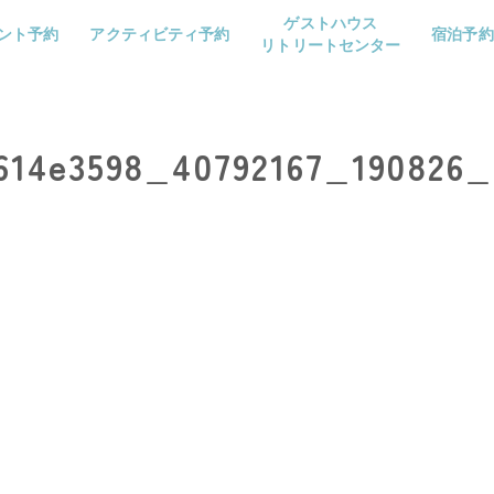
ゲストハウス
ント予約
アクティビティ予約
宿泊予約
リトリートセンター
614e3598_40792167_190826_