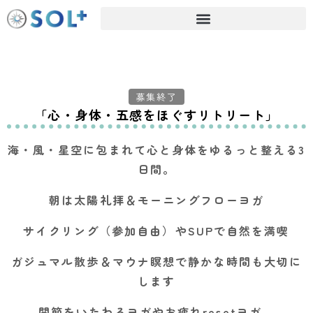
募集終了
「心・身体・五感をほぐすリトリート」
海・風・星空に包まれて心と身体をゆるっと整える3
日間。
朝は太陽礼拝＆モーニングフローヨガ
サイクリング（参加自由）やSUPで自然を満喫
ガジュマル散歩＆マウナ瞑想で静かな時間も大切に
します
関節をいたわるヨガやお疲れresetヨガ、