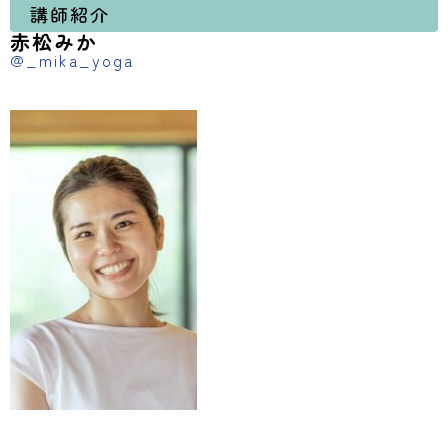
講師紹介
赤松みか
@_mika_yoga